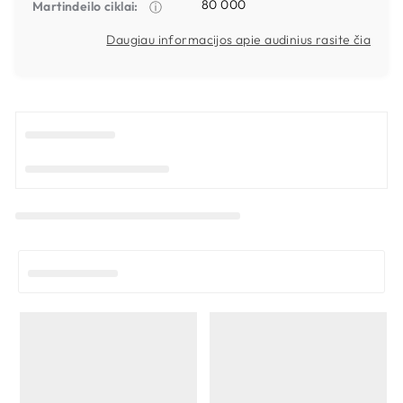
80 000
Martindeilo ciklai:
ⓘ
Daugiau informacijos apie audinius rasite čia