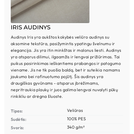
IRIS AUDINYS
Audinys Iris yra aukštos kokybės veliūro audinys su
aksomine tekstūra, pasižymintis ypatingu švelnumu ir
elegancija. Jis yra itin minkštas ir malonus liesti. Audinys
yra atsparus dilimui, ilgaamžis ir lengvai prižiūrimas. Tai
puikus pasirinkimas ieškantiems prabangos ir patogumo
viename. Jis ne tik puošia baldą, bet ir suteikia namams
jaukumo bei rafinuotumo pojūtį. Šis audinys yra
draugiškas gyvūnams - atsparus įbrėžimams,
nepritraukia plaukų ir juos galima lengvai nuvalyti pūkų
rinkikliu ar drėgna šluoste.
Veliūras
Tipas:
100% PES
Sudėtis:
340 g/m²
Svoris: