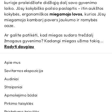
kurioje praleidžiate didžiąją dalį savo gyvenimo
laiko. Jūsų kokybiško poilsio paslaptis – itin aukštos
kokybės, ergonomiškos
miegamojo lovos
, kurios Jūsų
miegamojo kambarį pavers jaukumo ir ramybės
oaze.
Ar galite patikėti, kad miegas sudaro trečdalį
žmogaus gyvenimo? Kadangi miegas užima tokią...
Rodyti daugiau
Apie mus
Savitarnos ekspozicija
Audiniai
Straipsniai
Apmokėjimo būdai
Pirkimo taisyklės
Pristatymo taisyklės