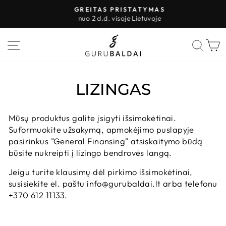
Pereiti
GREITAS PRISTATYMAS
prie
nuo 2 d.d. visoje Lietuvoje
Sustabdyti
turinio
skaidres
PUSLAPIO VALDYMAS
IEŠK
K
LIZINGAS
Mūsų produktus galite įsigyti išsimokėtinai.
Suformuokite užsakymą, apmokėjimo puslapyje
pasirinkus "General Finansing" atsiskaitymo būdą
būsite nukreipti į lizingo bendrovės langą.
Jeigu turite klausimų dėl pirkimo išsimokėtinai,
susisiekite el. paštu info@gurubaldai.lt arba telefonu
+370 612 11133.