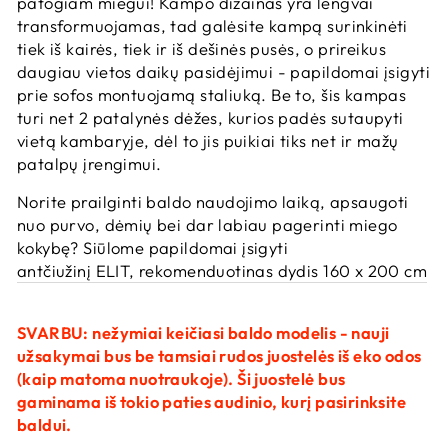
patogiam miegui! Kampo dizainas yra lengvai
transformuojamas, tad galėsite kampą surinkinėti
tiek iš kairės, tiek ir iš dešinės pusės, o prireikus
daugiau vietos daikų pasidėjimui - papildomai įsigyti
prie sofos montuojamą staliuką. Be to, šis kampas
turi net 2 patalynės dėžes, kurios padės sutaupyti
vietą kambaryje, dėl to jis puikiai tiks net ir mažų
patalpų įrengimui.
Norite prailginti baldo naudojimo laiką, apsaugoti
nuo purvo, dėmių bei dar labiau pagerinti miego
kokybę? Siūlome papildomai įsigyti
antčiužinį ELIT, rekomenduotinas dydis 160 x 200 cm
SVARBU: nežymiai keičiasi baldo
modelis - nauji
užsakymai bus be tamsiai rudos juostelės iš eko odos
(kaip matoma nuotraukoje). Ši juostelė bus
gaminama iš tokio paties audinio, kurį pasirinksite
baldui.