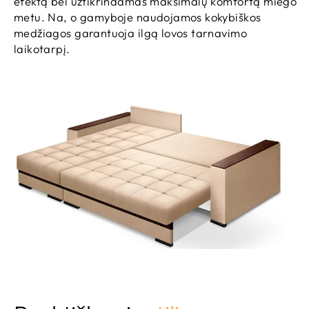
efektą bei užtikrindamas maksimalų komfortą miego
metu. Na, o gamyboje naudojamos kokybiškos
medžiagos garantuoja ilgą lovos tarnavimo
laikotarpį.