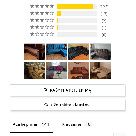
128
13
2
1
0
RAŠYTI ATSILIEPIMĄ
Užduokite klausimą
Atsiliepimai
Klausimai