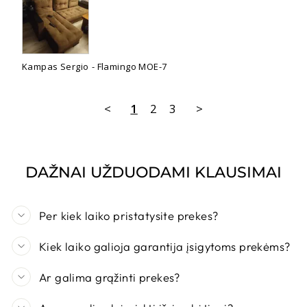
Kampas Sergio
Flamingo MOE-7
<
1
2
3
>
DAŽNAI UŽDUODAMI KLAUSIMAI
Per kiek laiko pristatysite prekes?
Kiek laiko galioja garantija įsigytoms prekėms?
Ar galima grąžinti prekes?