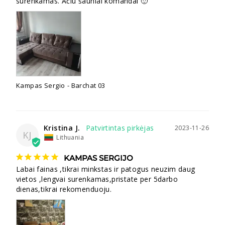
surenkamas. Ačiū šauniai komandai 🙂
Kampas Sergio
Barchat 03
Kristina J.
2023-11-26
KJ
Lithuania
KAMPAS SERGIJO
Labai fainas ,tikrai minkstas ir patogus neuzim daug 
vietos ,lengvai surenkamas,pristate per 5darbo 
dienas,tikrai rekomenduoju.