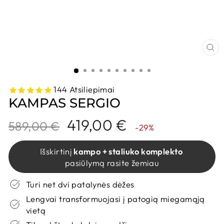
UŽ
144
Atsiliepimai
KAMPAS SERGIO
Kaina
Nuolaidos
419,00 €
589,00 €
-29%
kaina
Išskirtinį
kampo + staliuko komplekto
pasiūlymą rasite žemiau
Turi net dvi patalynės dėžes
Lengvai transformuojasi į patogią miegamąją
vietą