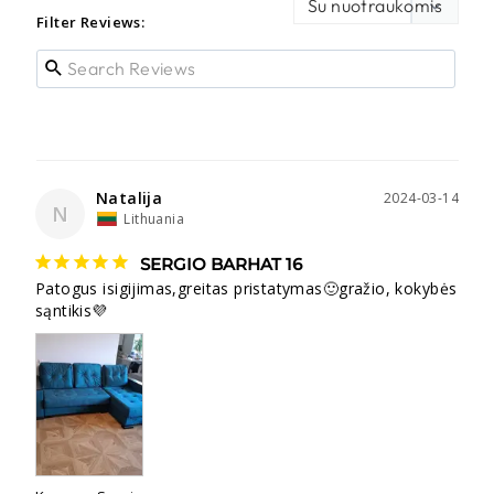
Filter Reviews:
Natalija
2024-03-14
N
Lithuania
SERGIO BARHAT 16
Patogus isigijimas,greitas pristatymas🙂gražio, kokybės 
sąntikis💜