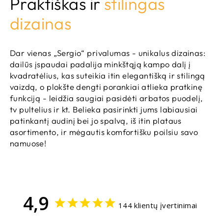
Praktiškas ir
stilingas
dizainas
Dar vienas „Sergio“ privalumas - unikalus dizainas:
dailūs įspaudai padalija minkštąją kampo dalį į
kvadratėlius, kas suteikia itin elegantišką ir stilingą
vaizdą, o plokšte dengti porankiai atlieka pratkinę
funkciją - leidžia saugiai pasidėti arbatos puodelį,
tv pultelius ir kt. Belieka pasirinkti jums labiausiai
patinkantį audinį bei jo spalvą, iš itin plataus
asortimento, ir mėgautis komfortišku poilsiu savo
namuose!
4,9
144 klientų įvertinimai