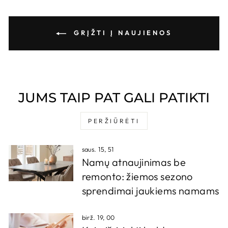
GRĮŽTI Į NAUJIENOS
JUMS TAIP PAT GALI PATIKTI
PERŽIŪRĖTI
saus. 15, 51
Namų atnaujinimas be
remonto: žiemos sezono
sprendimai jaukiems namams
birž. 19, 00