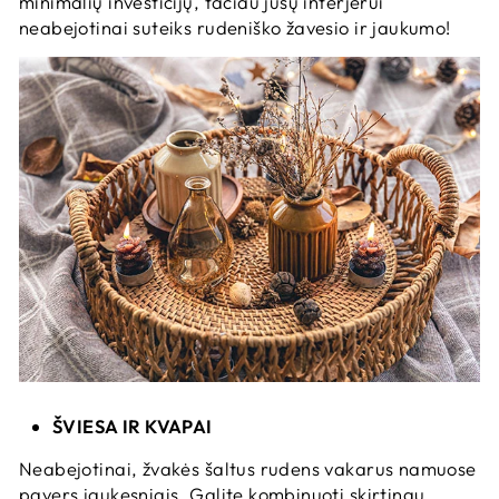
minimalių investicijų, tačiau jūsų interjerui
neabejotinai suteiks rudeniško žavesio ir jaukumo!
ŠVIESA IR KVAPAI
Neabejotinai, žvakės šaltus rudens vakarus namuose
pavers jaukesniais. Galite kombinuoti skirtingų