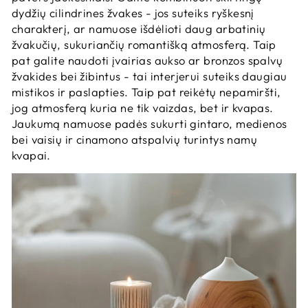
dydžių cilindrines žvakes - jos suteiks ryškesnį
charakterį, ar namuose išdėlioti daug arbatinių
žvakučių, sukuriančių romantišką atmosferą. Taip
pat galite naudoti įvairias aukso ar bronzos spalvų
žvakides bei žibintus - tai interjerui suteiks daugiau
mistikos ir paslapties. Taip pat reikėtų nepamiršti,
jog atmosferą kuria ne tik vaizdas, bet ir kvapas.
Jaukumą namuose padės sukurti gintaro, medienos
bei vaisių ir cinamono atspalvių turintys namų
kvapai.