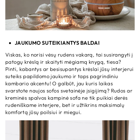
JAUKUMO SUTEIKIANTYS BALDAI
Viskas, ko norisi vėsų rudens vakarą, tai susirangyti į
patogų krėslą ir skaityti mėgiamą knygą, tiesa?
Pinti, kabantys ar besisupantys krėslai jūsų interjerui
suteiks papildomo jaukumo ir taps pagrindiniu
kambario akcentu! O galbūt, jau kuris laikas
svarstote naujos sofos svetainėje įsigijimą? Rudos ar
kreminės spalvos kampinė sofa ne tik puikiai derės
rudeniškame interjere, bet ir užtikrins maksimalų
komfortą jūsų poilsiui ir miegui.