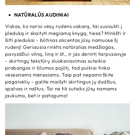
NATŪRALŪS AUDINIAI
Viskas, ko norisi vėsų rudens vakarą, tai susisukti į
pleduką ir skaityti mėgiamą knygą, tiesa?
Minkšti ir
šilti pledukai - būtinas akcentas jūsų namuose šį
rudenį! Geriausia rinktis natūralias medžiagas,
pavyzdžiui vilną, liną ir kt., ir jas derinti tarpusavyje
- s
kirtingų tekstūrų sluoksniavimas suteikia
prabangos ir šilumos pojūtį, tad puikiai tinka
vėsesniems mėnesiams. Taip pat nepamirškite
pagalvėlių - galite maišyti skirtingus jų dydžius,
spalvas ir raštus. Tai ne tik suteiks jūsų namams
jaukumo, bet ir patogumo!