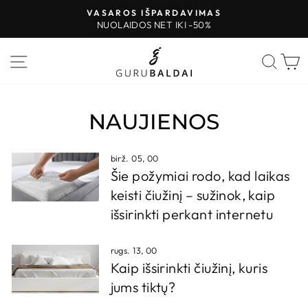
Pereiti
VASAROS IŠPARDAVIMAS
prie
NUOLAIDOS NET IKI -50%
Sustabdyti
turinio
skaidres
PUSLAPIO VALDYMAS
IEŠK
K
NAUJIENOS
birž. 05, 00
Šie požymiai rodo, kad laikas
keisti čiužinį – sužinok, kaip
išsirinkti perkant internetu
rugs. 13, 00
Kaip išsirinkti čiužinį, kuris
jums tiktų?