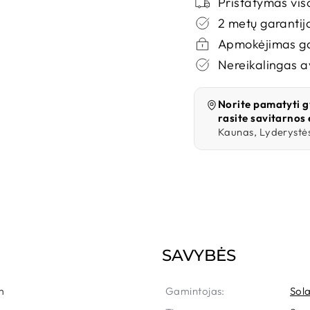
Pristatymas vis
2 metų garantij
Apmokėjimas ga
Nereikalingas 
Norite pamatyti g
rasite savitarnos 
Kaunas, Lyderystės
SAVYBĖS
m
Gamintojas:
Sol