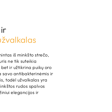
ir
užvalkalas
intas iš minkšto strečo,
uris ne tik suteikia
 bet ir užtikrina puikų oro
 savo antibakterinėmis ir
, todėl užvalkalas yra
inkštos rudos spalvos
iniui elegancijos ir