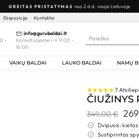
nuo 2 d.d. visoje Lietuvoje
GREITAS PRISTATYMAS
Sustabdyti
Ekspozicija
Kontaktai
skaidres
info@gurubaldai.lt
0 -
Konsultuojame I-V 9:00 -
16:00
VAIKŲ BALDAI
LAUKO BALDAI
NAMŲ B
7
Atsiliep
ČIUŽINYS
Kaina
Nuola
269
349,00 €
kaina
Dvipusis: kietas 
Sustiprintas sp