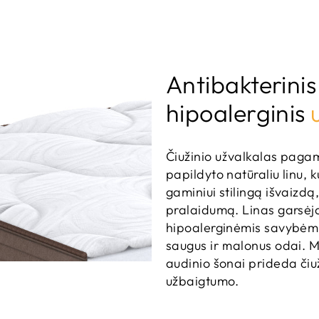
Antibakterinis 
hipoalerginis
Čiužinio užvalkalas pagam
papildyto natūraliu linu, k
gaminiui stilingą išvaizdą,
pralaidumą. Linas garsėja
hipoalerginėmis savybėmis
saugus ir malonus odai. M
audinio šonai prideda čiuž
užbaigtumo.