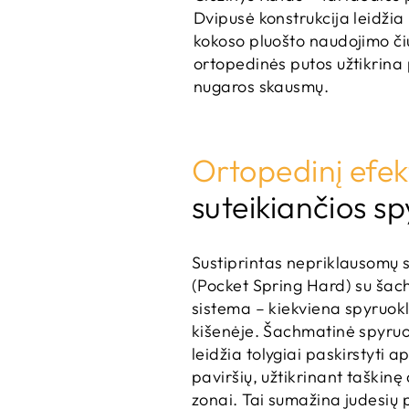
Dvipusė konstrukcija leidžia
kokoso pluošto naudojimo či
ortopedinės putos užtikrina
nugaros skausmų.
Ortopedinį efek
suteikiančios s
Sustiprintas nepriklausomų 
(Pocket Spring Hard) su šac
sistema – kiekviena spyruokl
kišenėje. Šachmatinė spyruo
leidžia tolygiai paskirstyti a
paviršių, užtikrinant taškin
zonai. Tai sumažina judesių