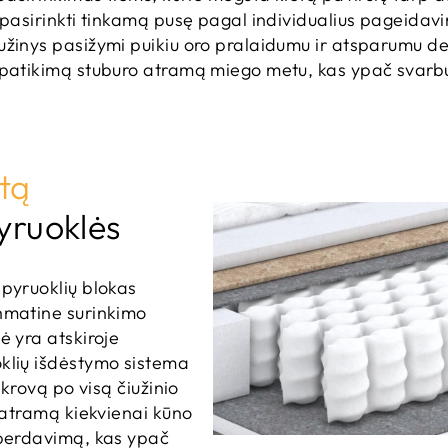
 pasirinkti tinkamą pusę pagal individualius pageidavi
užinys pasižymi puikiu oro pralaidumu ir atsparumu de
 patikimą stuburo atramą miego metu, kas ypač svarbu
tą
pyruoklės
spyruoklių blokas
hmatine surinkimo
ė yra atskiroje
klių išdėstymo sistema
pkrovą po visą čiužinio
ę atramą kiekvienai kūno
 perdavimą, kas ypač