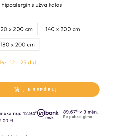
r hipoalerginis užvalkalas
120 x 200 cm
140 x 200 cm
180 x 200 cm
Per 12 - 25 d.d.
Į KREPŠELĮ
89.67
€
× 3 mėn.
įmoka nuo 12.94
€
Be pabrangimo
UR, kai sutartis sudaroma 24 mėn. terminui, metinė palūkanų no