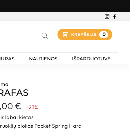
Instagra
Faceb
0
KREPŠELIS
Ieškoti
IURAS
NAUJIENOS
IŠPARDUOTUVĖ
imai
 RAFAS
idos
,00 €
-23%
ir labai kietas
yruoklių blokas Pocket Spring Hard