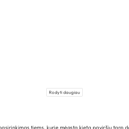
Rodyti daugiau
 pasirinkimas tiems, kurie mėgsta kietą paviršių tarp 