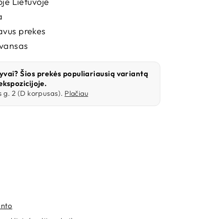
oje Lietuvoje
a
vus prekes
avansas
yvai? Šios prekės populiariausią variantą
ekspozicijoje.
 g. 2 (D korpusas).
Plačiau
anto