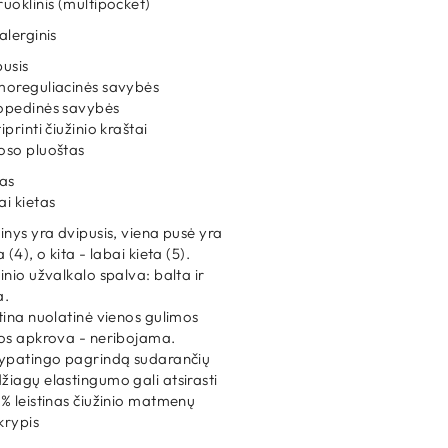
uoklinis (multipocket)
alerginis
usis
moreguliacinės savybės
opedinės savybės
iprinti čiužinio kraštai
oso pluoštas
tas
i kietas
inys yra dvipusis, viena pusė yra
a (4), o kita - labai kieta (5).
inio užvalkalo spalva: balta ir
a.
tina nuolatinė vienos gulimos
tos apkrova - neribojama.
 ypatingo pagrindą sudarančių
iagų elastingumo gali atsirasti
% leistinas čiužinio matmenų
krypis