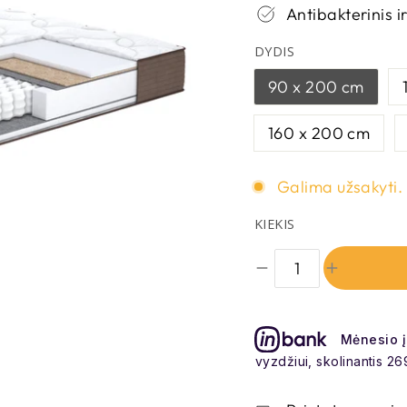
Antibakterinis i
DYDIS
90 x 200 cm
160 x 200 cm
Galima užsakyti. 
KIEKIS
Mėnesio 
Pavyzdžiui, skolinantis 269.00 E