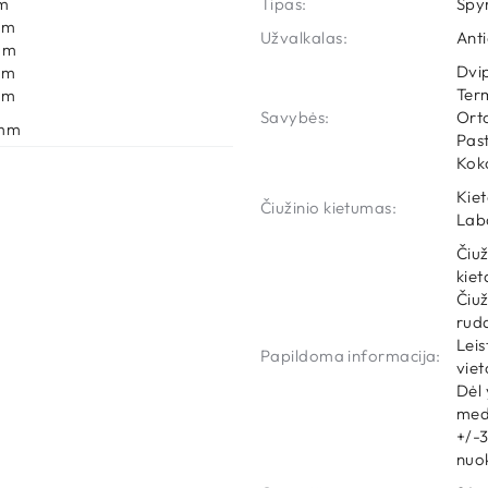
m
Tipas:
Spyr
mm
Užvalkalas:
Anti
mm
Dvip
mm
Ter
mm
Savybės:
Ort
mm
Past
Kok
Kie
Čiužinio kietumas:
Laba
Čiuž
kiet
Čiuž
rud
Leis
Papildoma informacija:
vie
Dėl
medž
+/-3
nuo