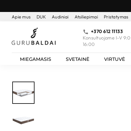
Pereiti
prie
Apie mus
DUK
Audiniai
Atsiliepimai
Pristatymas
turinio
+370 612 11133
Konsultuojame I-V 9:0
16:00
MIEGAMASIS
SVETAINĖ
VIRTUVĖ