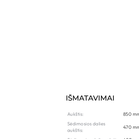
IŠMATAVIMAI
Aukštis:
850 m
Sėdimosios dalies
470 m
aukštis: