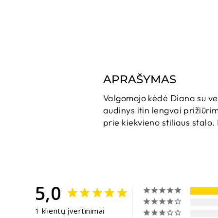
APRAŠYMAS
Valgomojo kėdė Diana su veliū
audinys itin lengvai prižiūr
prie kiekvieno stiliaus stalo
5,0
1 klientų įvertinimai