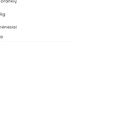
porankių
 
kg
mėnesiai
ja