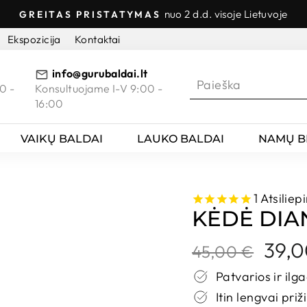
nuo 2 d.d. visoje Lietuvoje
GREITAS PRISTATYMAS
Sustabdyti
Ekspozicija
Kontaktai
skaidres
info@gurubaldai.lt
0 -
Konsultuojame I-V 9:00 -
16:00
VAIKŲ BALDAI
LAUKO BALDAI
NAMŲ B
1
Atsiliep
KĖDĖ DIA
Kaina
Nuolai
39,
45,00 €
kaina
Patvarios ir il
Itin lengvai pri