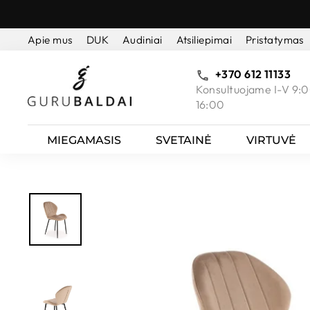
Pereiti
prie
Apie mus
DUK
Audiniai
Atsiliepimai
Pristatymas
turinio
+370 612 11133
Konsultuojame I-V 9:0
16:00
MIEGAMASIS
SVETAINĖ
VIRTUVĖ