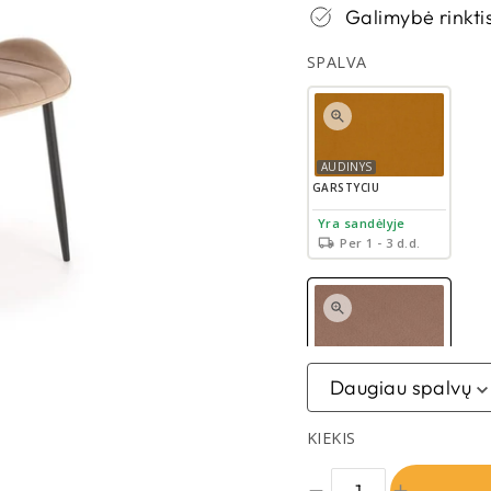
Galimybė rinktis
SPALVA
AUDINYS
GARSTYCIU
Yra sandėlyje
Per 1 - 3 d.d.
RUDA
Daugiau spalvų
Tiekėjų sandėlyje
Per 9 - 18 d.d.
KIEKIS