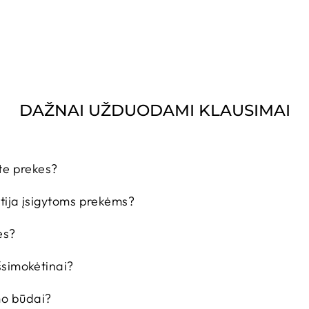
DAŽNAI UŽDUODAMI KLAUSIMAI
ite prekes?
ntija įsigytoms prekėms?
es?
išsimokėtinai?
mo būdai?