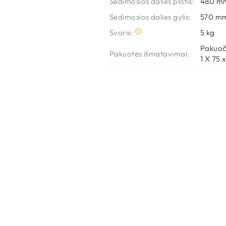
Sėdimosios dalies plotis:
480 m
Sėdimosios dalies gylis:
570 m
Svoris:
5 kg
Pakuoči
Pakuotės išmatavimai:
1 X 75 