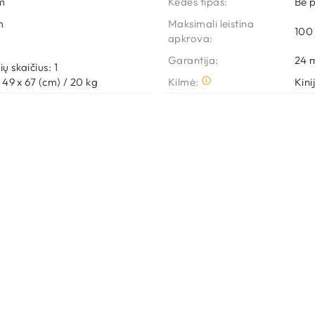
m
Kėdės tipas:
Be 
m
Maksimali leistina
100
apkrova:
Garantija:
24
 
ų skaičius: 1
x 49 x 67 (cm) / 20 kg
Kilmė:
Kini