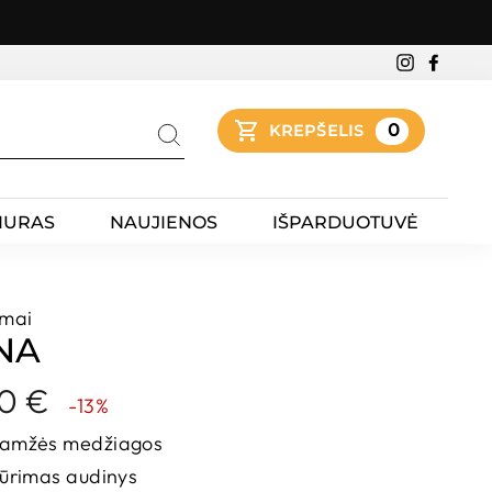
Instagra
Faceb
0
KREPŠELIS
Ieškoti
IURAS
NAUJIENOS
IŠPARDUOTUVĖ
imai
NA
dos
00 €
-13%
gaamžės medžiagos
žiūrimas audinys