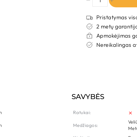
Pristatymas vis
JUODA
2 metų garantij
Tiekėjų sandėlyje
Apmokėjimas ga
Per 9 - 18 d.d.
Nereikalingas 
AUDINYS
PILKA
Tiekėjų sandėlyje
Per 9 - 18 d.d.
SAVYBĖS
m
Ratukai:
Veli
m
Medžiagos:
Met