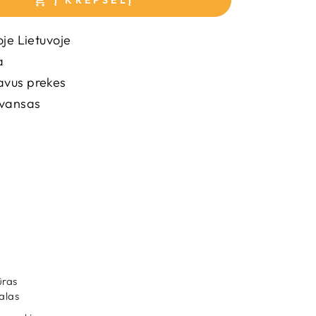
oje Lietuvoje
a
vus prekes
avansas
ūras
alas