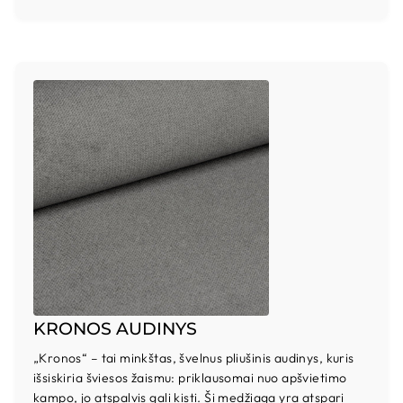
KRONOS AUDINYS
„Kronos“ – tai minkštas, švelnus pliušinis audinys, kuris
išsiskiria šviesos žaismu: priklausomai nuo apšvietimo
kampo, jo atspalvis gali kisti. Ši medžiaga yra atspari