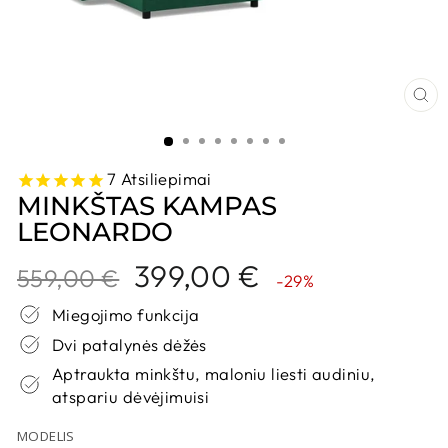
UŽ
7
Atsiliepimai
MINKŠTAS KAMPAS
LEONARDO
Kaina
Nuolaidos
399,00 €
559,00 €
-29%
kaina
Miegojimo funkcija
Dvi patalynės dėžės
Aptraukta minkštu, maloniu liesti audiniu,
atspariu dėvėjimuisi
MODELIS