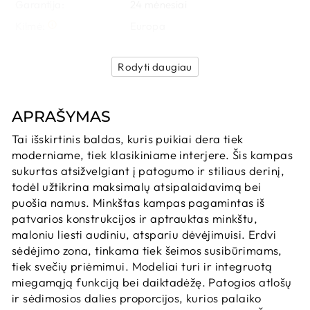
Garantija:
24
 mėnesiai
Kilmė:
Europa
Rodyti daugiau
APRAŠYMAS
Tai išskirtinis baldas, kuris puikiai dera tiek
moderniame, tiek klasikiniame interjere. Šis kampas
sukurtas atsižvelgiant į patogumo ir stiliaus derinį,
todėl užtikrina maksimalų atsipalaidavimą bei
puošia namus. Minkštas kampas pagamintas iš
patvarios konstrukcijos ir aptrauktas minkštu,
maloniu liesti audiniu, atspariu dėvėjimuisi. Erdvi
sėdėjimo zona, tinkama tiek šeimos susibūrimams,
tiek svečių priėmimui. Modeliai turi ir integruotą
miegamąją funkciją bei daiktadėžę. Patogios atlošų
ir sėdimosios dalies proporcijos, kurios palaiko