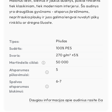
Malonus liesti, švelnus ir jaukus audinys, puikiai tinkantis
tiek klasikiniam, tiek moderniam interjerui. Šis audinys
yra draugiškas gyvūnams - atsparus įbrėžimams,
nepritraukia plaukų ir juos galima lengvai nuvalyti pūkų
rinkikliu ar drėgna šluoste.
Pliušas
Tipas:
100% PES
Sudėtis:
270 g/m² ±5%
Svoris:
50 000
Martindeilo ciklai:
ⓘ
5
Atsparumas
ⓘ
pūkavimuisi:
6-7
Spalvos
atsparumas
ⓘ
blukimui:
Daugiau informacijos apie audinius rasite čia