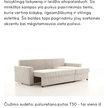
taisyklingą laikyseną ir leidžia atsipalaiduoti. Šis
minkštas kampas yra puikus pasirinkimas tiems,
kurie vertina kokybę, ilgaamžiškumą ir stilingą
estetiką. Šis baldas taps pagrindiniu jūsų svetainės
akcentu bei mėgstamiausia vieta poilsiui.
Čiužinio sudėtis: poliuretano putos T30 - tai viena iš