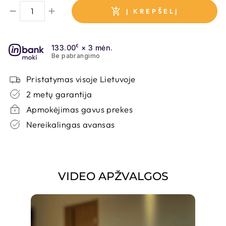
Į KREPŠELĮ
AUDINYS
133.00
€
× 3 mėn.
POSO 22
Be pabrangimo
Yra sandėlyje
Per 2 - 7 d.d.
Pristatymas visoje Lietuvoje
2 metų garantija
Apmokėjimas gavus prekes
Nereikalingas avansas
AUDINYS
POSO 47
Galima užsakyti
Per 7 - 20 d.d.
VIDEO APŽVALGOS
AUDINYS
PAROS 02