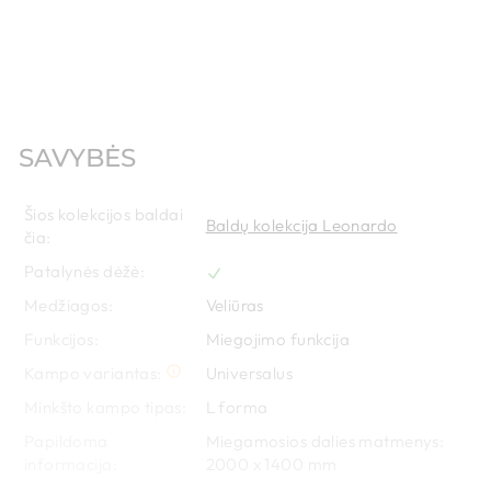
SAVYBĖS
Šios kolekcijos baldai
Baldų kolekcija Leonardo
čia:
Patalynės dėžė:
Medžiagos:
Veliūras
Funkcijos:
Miegojimo funkcija
Kampo variantas:
Universalus
Minkšto kampo tipas:
L forma
Papildoma
Miegamosios dalies matmenys:
informacija:
2000 x 1400 mm