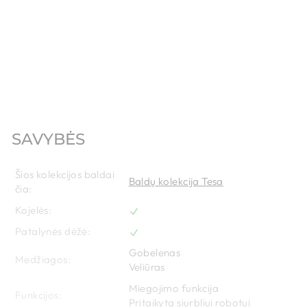
SAVYBĖS
Šios kolekcijos baldai
Baldų kolekcija Tesa
čia:
Kojelės:
Patalynės dėžė:
Gobelenas
Medžiagos:
Veliūras
Miegojimo funkcija
Funkcijos:
Pritaikyta siurbliui robotui