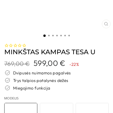
UŽ
MINKŠTAS KAMPAS TESA U
Kaina
Nuolaidos
599,00 €
769,00 €
-22%
kaina
Dvipusės nuimamos pagalvės
Trys talpios patalynės dėžės
Miegojimo funkcija
MODELIS