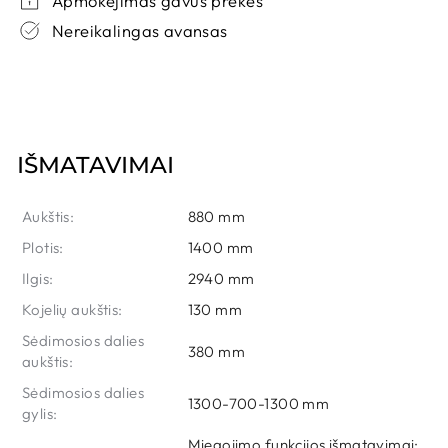
Apmokėjimas gavus prekes
Nereikalingas avansas
AUDINYS
MIKROFAZA 27
Galima užsakyti
Per 7 - 20 d.d.
IŠMATAVIMAI
AUDINYS
Aukštis:
880 mm
PAROS 02
Plotis:
1400 mm
Yra sandėlyje
Per 2 - 7 d.d.
Ilgis:
2940 mm
Kojelių aukštis:
130 mm
Sėdimosios dalies
380 mm
aukštis:
AUDINYS
Sėdimosios dalies
KRONOS 01
1300-700-1300 mm
gylis:
Yra sandėlyje
Per 2 - 7 d.d.
Miegojimo funkcijos išmatavimai: