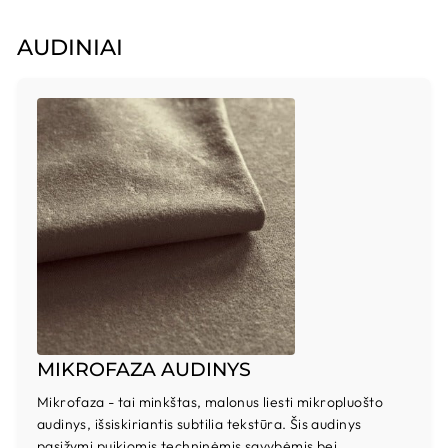
AUDINIAI
MIKROFAZA AUDINYS
Mikrofaza - tai minkštas, malonus liesti mikropluošto
audinys, išsiskiriantis subtilia tekstūra. Šis audinys
pasižymi puikiomis techninėmis savybėmis bei