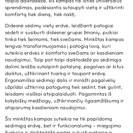
talpia daiktadėže, šis kampas tai išties universalus
sprendimas, padėsiantis sutaupyti vietą ir užtikrinti
komfortą tiek dieną, tiek naktį.
Didesnė sėdimų vietų erdvė, leidžianti patogiai
sėdėti ir susiburti didesnei grupei žmonių, puikiai
tinka tiek šeimoms, tiek svečiams. Minkštas kampas
lengvai transformuojamas į patogią lovą, kuri
suteikia erdvės ir komforto svečiams ar kasdieniam
naudojimui. Taip pat talpi daiktadėžė po sėdimąja
dalimi leidžia sutalpinti patalynę, pagalves ar kitus
daiktus, užtikrinant tvarką ir taupant erdvę.
Ergonomiška sėdimoji dalis ir minkšti pagalvėlių
užpildai užtikrina patogumą tiek sėdint, tiek gulint,
leisdami visiškai atsipalaiduoti. Pagamintas iš
kokybiškų medžiagų, užtikrinančių ilgaamžiškumą ir
atsparumą kasdieniam naudojimui.
Šis minkštas kampas suteikia ne tik papildomą
sėdimąją erdvę, bet ir funkcionalumą – miegojimo
funkcija ir daiktadėžė padės sukurti patogią ir