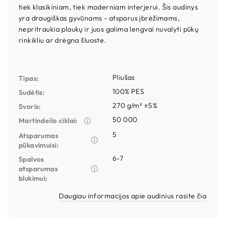
tiek klasikiniam, tiek moderniam interjerui. Šis audinys
yra draugiškas gyvūnams - atsparus įbrėžimams,
nepritraukia plaukų ir juos galima lengvai nuvalyti pūkų
rinkikliu ar drėgna šluoste.
Pliušas
Tipas:
100% PES
Sudėtis:
270 g/m² ±5%
Svoris:
50 000
Martindeilo ciklai:
ⓘ
5
Atsparumas
ⓘ
pūkavimuisi:
6-7
Spalvos
atsparumas
ⓘ
blukimui:
Daugiau informacijos apie audinius rasite čia