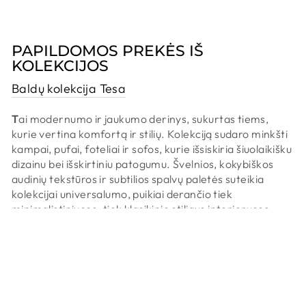
PAPILDOMOS PREKĖS IŠ
KOLEKCIJOS
Baldų kolekcija Tesa
T
ai modernumo ir jaukumo derinys, sukurtas tiems,
kurie vertina komfortą ir stilių. Kolekciją sudaro minkšti
kampai, pufai, foteliai ir sofos, kurie išsiskiria šiuolaikišku
dizainu bei išskirtiniu patogumu. Švelnios, kokybiškos
audinių tekstūros ir subtilios spalvų paletės suteikia
kolekcijai universalumo, puikiai derančio tiek
minimalistiniuose, tiek klasikinio stiliaus interjeruose.
Kolekcijos baldai sukurti su dėmesiu detalėms –
ergonomiškos formos, minkštos linijos ir tvirti pagrindai
užtikrina ilgaamžiškumą bei funkcionalumą. Ši kolekcija
– tai elegantiškas sprendimas, kuris papuoš jūsų namų
erdves ir suteiks joms išskirtinio jaukumo.