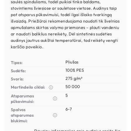
saulės spinduliams, todėl puikiai tinka baldams,
stovintiems šviesiose ar saulėtose vietose. Audinys taip
pat atsparus pūkavimuisi, todėl ilgai išlaiko tvarkingą
išvaizdą. Priežiūrai rekomenduojama naudoti tik švelnias
apmušalams skirtas valymo priemones – plauti vandeniu
ar naudoti baliklius nereikėtų. Dėl sintetinės sudėties
audinys jautrus aukštai temperatūrai, tad reikėtų vengti
karščio poveikio.
Pliušas
Tipas:
100% PES
Sudėtis:
275 g/m²
Svoris:
50 000
Martindeilo ciklai:
ⓘ
5
Atsparumas
ⓘ
pūkavimuisi:
6-7
Spalvos
atsparumas
ⓘ
blukimui:
Daugiau informacijos apie audinius rasite čia