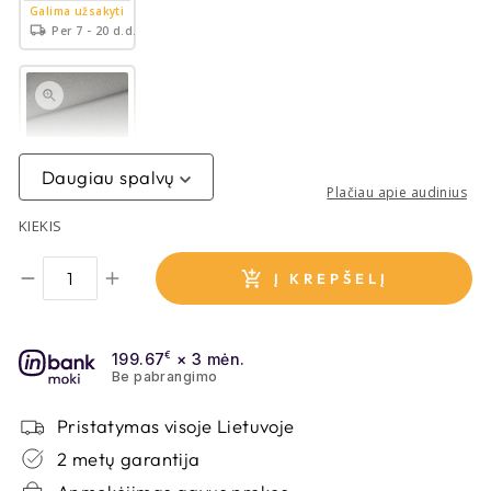
Galima užsakyti
Per 7 - 20 d.d.
AUDINYS
KRONOS 15
Daugiau spalvų
Plačiau apie audinius
Galima užsakyti
Per 7 - 20 d.d.
KIEKIS
Į KREPŠELĮ
AUDINYS
MIKROFAZA 15
199.67
€
× 3 mėn.
Be pabrangimo
Yra sandėlyje
Per 2 - 7 d.d.
Pristatymas visoje Lietuvoje
2 metų garantija