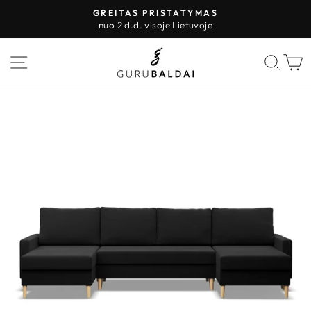
Pereiti
GREITAS PRISTATYMAS
prie
nuo 2 d.d. visoje Lietuvoje
Sustabdyti
turinio
skaidres
PUSLAPIO VALDYMAS
IEŠK
K