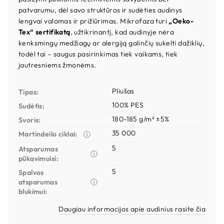
patvarumu, dėl savo struktūros ir sudėties audinys
lengvai valomas ir prižiūrimas. Mikrofaza turi
„Oeko-
Tex“ sertifikatą
, užtikrinantį, kad audinyje nėra
kenksmingų medžiagų ar alergiją galinčių sukelti dažiklių,
todėl tai – saugus pasirinkimas tiek vaikams, tiek
jautresniems žmonėms.
Pliušas
Tipas:
100% PES
Sudėtis:
180-185 g/m² ±5%
Svoris:
35 000
Martindeilo ciklai:
ⓘ
5
Atsparumas
ⓘ
pūkavimuisi:
5
Spalvos
atsparumas
ⓘ
blukimui:
Daugiau informacijos apie audinius rasite čia