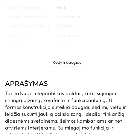
Kojų medžiaga:
Medis
Kampo variantas:
Universalus
Minkšto kampo tipas:
U forma
Garantija:
24
 mėnesiai
Kilmė:
Europa
Rodyti daugiau
APRAŠYMAS
Tai erdvus ir elegantiškas baldas, kuris sujungia
stilingą dizainą, komfortą ir funkcionalumą. U
formos konstrukcija suteikia daugiau sėdimų vietų ir
leidžia sukurti jaukią poilsio zoną, idealiai tinkančią
didesnėms svetainėms, šeimos kambariams ar net
atviriems interjerams. Su miegojimo funkcija ir