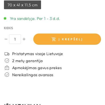
70 х 41 х 11.5 cm
Yra sandėlyje. Per 1 - 3 d.d.
KIEKIS
Į KREPŠELĮ
Pristatymas visoje Lietuvoje
2 metų garantija
Apmokėjimas gavus prekes
Nereikalingas avansas