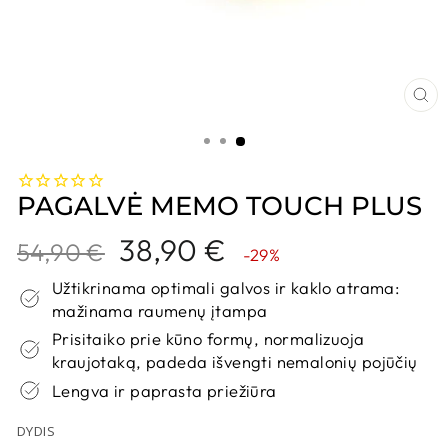
UŽ
PAGALVĖ MEMO TOUCH PLUS
Kaina
Nuolaidos
38,90 €
54,90 €
-29%
kaina
Užtikrinama optimali galvos ir kaklo atrama:
mažinama raumenų įtampa
Prisitaiko prie kūno formų, normalizuoja
kraujotaką, padeda išvengti nemalonių pojūčių
Lengva ir paprasta priežiūra
DYDIS