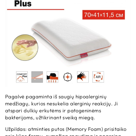
Pagalvė pagaminta iš saugių hipoalerginių
medžiagų, kurios nesukelia alerginių reakcijų.
Ji
atspari dulkių erkutėms ir patogeninėms
bakterijoms, užtikrinant sveiką miegą.
Užpildas: atminties putos (Memory Foam) prisitaiko
prie kūno formų, sumažina spaudimą ir pagerina