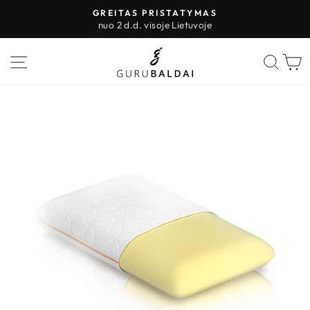
Pereiti
GREITAS PRISTATYMAS
prie
nuo 2 d.d. visoje Lietuvoje
Sustabdyti
turinio
skaidres
PUSLAPIO VALDYMAS
IEŠK
K