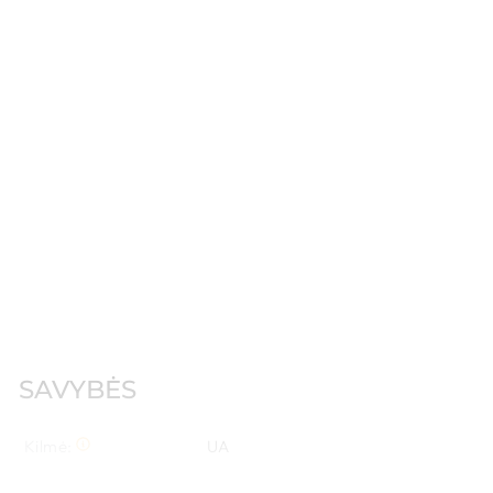
SAVYBĖS
Kilmė:
UA