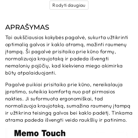
Rodyti daugiau
APRAŠYMAS
Tai aukščiausios kokybės pagalvė, sukurta užtikrinti
optimalią galvos ir kaklo atramą, mažinti raumenų
įtampą.
Ši pagalvė prisitaiko prie kūno formų,
normalizuoja kraujotaką ir padeda išvengti
nemalonių pojūčių, kad kiekviena miego akimirka
būtų atpalaiduojanti.
Pagalvė puikiai prisitaiko prie kūno, nereikalauja
įpratimo, suteikia komfortą nuo pat pirmosios
nakties.
Ji suformuota ergonomiškai, tad
normalizuoja kraujotaką, sumažina raumenų įtampą
ir užtikrina teisingą galvos bei kaklo padėtį.
Tinkama
atrama padeda išvengti veido raukšlių ir patinimo.