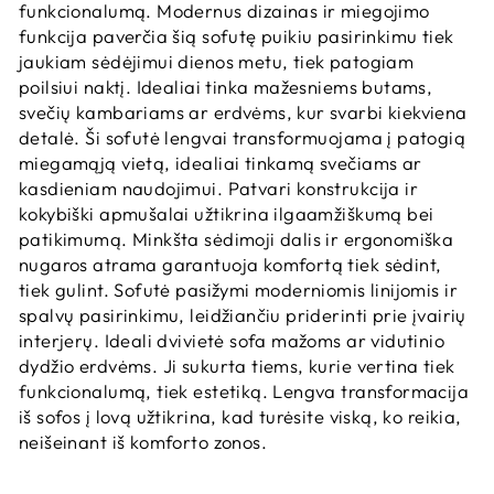
funkcionalumą. Modernus dizainas ir miegojimo
funkcija paverčia šią sofutę puikiu pasirinkimu tiek
jaukiam sėdėjimui dienos metu, tiek patogiam
poilsiui naktį. Idealiai tinka mažesniems butams,
svečių kambariams ar erdvėms, kur svarbi kiekviena
detalė. Ši sofutė lengvai transformuojama į patogią
miegamąją vietą, idealiai tinkamą svečiams ar
kasdieniam naudojimui. Patvari konstrukcija ir
kokybiški apmušalai užtikrina ilgaamžiškumą bei
patikimumą. Minkšta sėdimoji dalis ir ergonomiška
nugaros atrama garantuoja komfortą tiek sėdint,
tiek gulint. Sofutė pasižymi moderniomis linijomis ir
spalvų pasirinkimu, leidžiančiu priderinti prie įvairių
interjerų. Ideali dvivietė sofa mažoms ar vidutinio
dydžio erdvėms. Ji sukurta tiems, kurie vertina tiek
funkcionalumą, tiek estetiką. Lengva transformacija
iš sofos į lovą užtikrina, kad turėsite viską, ko reikia,
neišeinant iš komforto zonos.