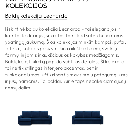
KOLEKCIJOS
Baldų kolekcija Leonardo
Išskirtinė
baldų
kolekcija
Leonardo – tai elegancijos ir
komforto derinys, sukurtas tam, kad suteiktų namams
ypatingą jaukumą. Šios kolekcijos minkšti kampai, pufai,
foteliai, sofutės pasižymi šiuolaikišku dizainu, švelnių
formų linijomis ir aukščiausios kokybės medžiagomis.
Baldų konstrukciją papildo subtilios detalės. Ši kolekcija –
tai ne tik stilingas interjero akcentas, bet ir
funkcionalumas, užtikrinantis maksimalų patogumą jums
ir jūsų namams. Tai baldai, kurie taps nepakeičiama jūsų
namų dalimi.