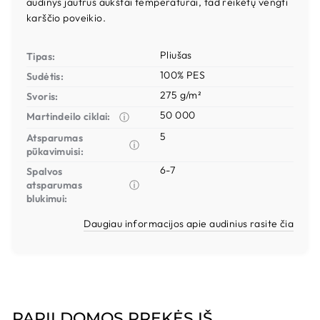
audinys jautrus aukštai temperatūrai, tad reikėtų vengti
karščio poveikio.
Pliušas
Tipas:
100% PES
Sudėtis:
275 g/m²
Svoris:
50 000
Martindeilo ciklai:
ⓘ
5
Atsparumas
ⓘ
pūkavimuisi:
6-7
Spalvos
atsparumas
ⓘ
blukimui:
Daugiau informacijos apie audinius rasite čia
PAPILDOMOS PREKĖS IŠ