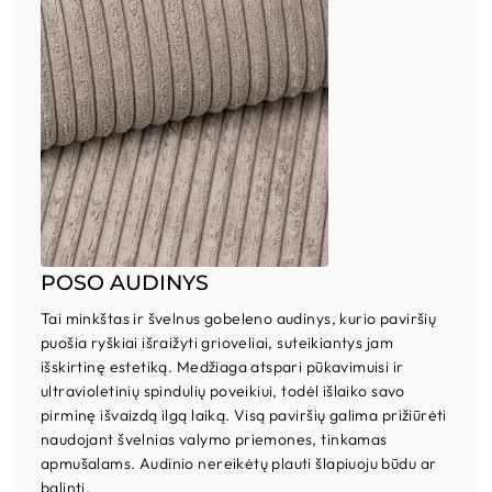
POSO AUDINYS
Tai minkštas ir švelnus gobeleno audinys, kurio paviršių
puošia ryškiai išraižyti grioveliai, suteikiantys jam
išskirtinę estetiką. Medžiaga atspari pūkavimuisi ir
ultravioletinių spindulių poveikiui, todėl išlaiko savo
pirminę išvaizdą ilgą laiką. Visą paviršių galima prižiūrėti
naudojant švelnias valymo priemones, tinkamas
apmušalams. Audinio nereikėtų plauti šlapiuoju būdu ar
balinti.