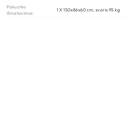
Per 7 - 20 d.d.
Pakuotės
1 X 150x86x60 cm, svoris 95 kg
išmatavimai:
AUDINYS
KRONOS 09
Galima užsakyti
Per 7 - 20 d.d.