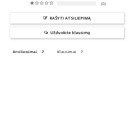
0
RAŠYTI ATSILIEPIMĄ
Užduokite klausimą
Atsiliepimai
Klausimai
Filter Reviews:
Vaida Č.
2026-05-15
VČ
Lithuania