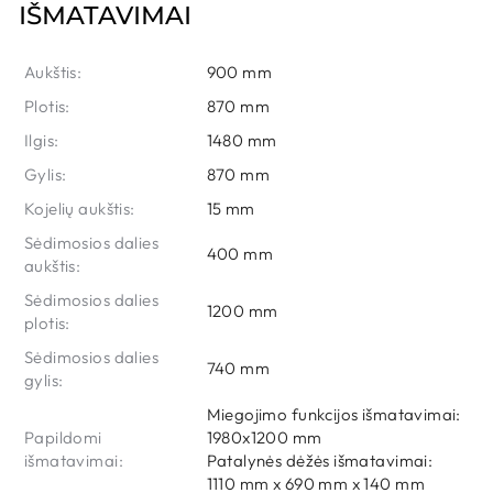
IŠMATAVIMAI
AUDINYS
Aukštis:
900 mm
POSO 100
Plotis:
870 mm
Galima užsakyti
Per 7 - 20 d.d.
Ilgis:
1480 mm
Gylis:
870 mm
Kojelių aukštis:
15 mm
Sėdimosios dalies
AUDINYS
400 mm
aukštis:
POSO 55
Sėdimosios dalies
Galima užsakyti
1200 mm
Per 7 - 20 d.d.
plotis:
Sėdimosios dalies
740 mm
gylis:
Miegojimo funkcijos išmatavimai:
AUDINYS
Papildomi
1980x1200 mm
KRONOS 19
išmatavimai:
Patalynės dėžės išmatavimai:
1110 mm x 690 mm x 140 mm
Galima užsakyti