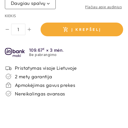
POSO 47
Daugiau spalvų
Plačiau apie audinius
Galima užsakyti
Per 7 - 20 d.d.
KIEKIS
Į KREPŠELĮ
AUDINYS
KRONOS 15
109.67
€
× 3 mėn.
Be pabrangimo
Galima užsakyti
Per 7 - 20 d.d.
Pristatymas visoje Lietuvoje
2 metų garantija
Apmokėjimas gavus prekes
Nereikalingas avansas
AUDINYS
KRONOS 34
Galima užsakyti
Per 7 - 20 d.d.