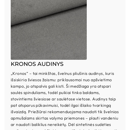
KRONOS AUDINYS
„Kronos“ – tai minkštas, švelnus pliušinis audinys, kuris
išsiskiria šviesos žaismu: priklausomai nuo apšvietimo
kampo, jo atspalvis gali kisti. Ši medžiaga yra atspari
saulės spinduliams, todėl puikiai tinka baldams,
stovintiems šviesiose ar saulėtose vietose. Audinys taip
pat atsparus pūkavimuisi, todėl ilgai išlaiko tvarkingą
išvaizdą. Priežiūrai rekomenduojama naudoti tik švelnias
apmušalams skirtas valymo priemones – plauti vandeniu
ar naudoti baliklius nereikėtų. Dėl sintetinės sudėties