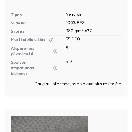
Veliūras
Tipas:
100% PES
Sudėtis:
380 g/m² ±2%
Svoris:
35 000
Martindeilo ciklai:
ⓘ
5
Atsparumas
ⓘ
pūkavimuisi:
4-5
Spalvos
atsparumas
ⓘ
blukimui:
Daugiau informacijos apie audinius rasite čia