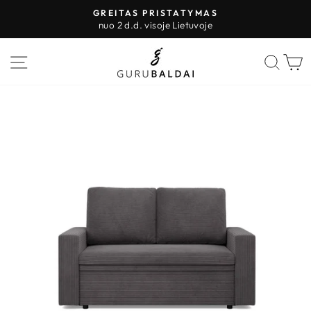
Pereiti
GREITAS PRISTATYMAS
prie
nuo 2 d.d. visoje Lietuvoje
Sustabdyti
turinio
skaidres
PUSLAPIO VALDYMAS
IEŠK
K