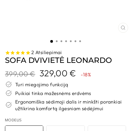
UŽ
2
Atsiliepimai
SOFA DVIVIETĖ LEONARDO
Kaina
Nuolaidos
329,00 €
399,00 €
-18%
kaina
Turi miegojimo funkciją
Puikiai tinka mažesnėms erdvėms
Ergonomiška sėdimoji dalis ir minkšti porankiai
užtikrina komfortą ilgesniam sėdėjimui
MODELIS