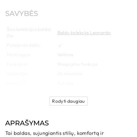
SAVYBĖS
Šios kolekcijos baldai
Baldų kolekcija Leonardo
čia:
Patalynės dėžė:
Medžiagos:
Veliūras
Funkcijos:
Miegojimo funkcija
Garantija:
24
 mėnesiai
Kilmė:
Europa
Rodyti daugiau
APRAŠYMAS
Tai baldas, sujungiantis stilių, komfortą ir