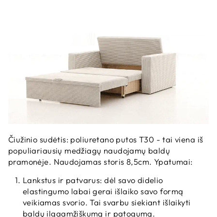
Čiužinio sudėtis: poliuretano putos T30 - tai viena iš
populiariausių medžiagų naudojamų baldų
pramonėje. Naudojamas storis 8,5cm. Ypatumai:
Lankstus ir patvarus: dėl savo didelio
elastingumo labai gerai išlaiko savo formą
veikiamas svorio. Tai svarbu siekiant išlaikyti
baldų ilgaamžiškumą ir patogumą.