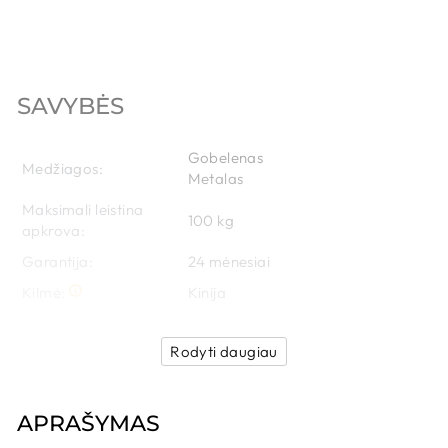
SAVYBĖS
Gobelenas
Medžiagos:
Metalas
Maksimali leistina
100 
kg
apkrova:
Garantija:
24
 mėnesiai
Kilmė:
Kinija
Rodyti daugiau
APRAŠYMAS