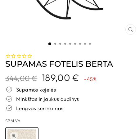
UŽ
SUPAMAS FOTELIS BERTA
Kaina
Nuolaidos
189,00 €
344,00 €
-45%
kaina
Supamos kojelės
Minkštas ir jaukus audinys
Lengvas surinkimas
SPALVA