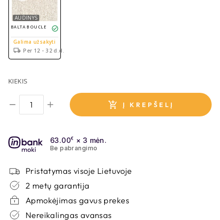
AUDINYS
BALTA BOUCLE
Galima užsakyti
Per 12 - 32 d.d.
KIEKIS
Į KREPŠELĮ
63.00
€
× 3 mėn.
Be pabrangimo
Pristatymas visoje Lietuvoje
2 metų garantija
Apmokėjimas gavus prekes
Nereikalingas avansas