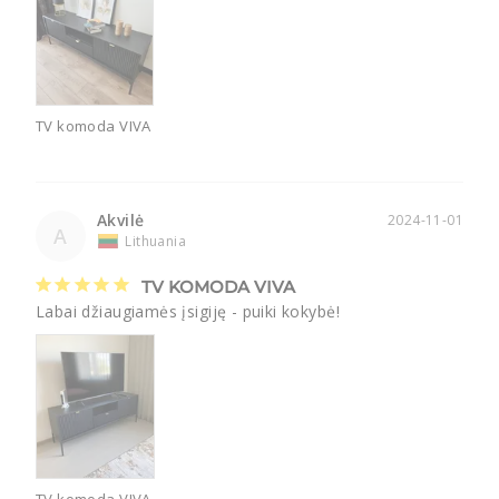
TV komoda VIVA
Akvilė
2024-11-01
A
Lithuania
TV KOMODA VIVA
Labai džiaugiamės įsigiję - puiki kokybė!
TV komoda VIVA