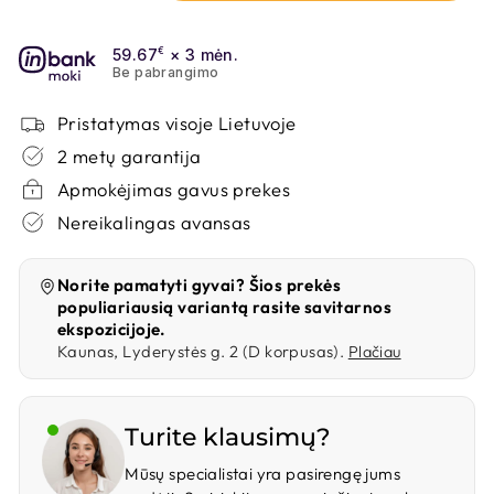
PILKA MDF
59.67
€
× 3 mėn.
Be pabrangimo
Galima užsakyti
Per 15 - 35 d.d.
Pristatymas visoje Lietuvoje
2 metų garantija
Apmokėjimas gavus prekes
Nereikalingas avansas
JUODA MDF
Galima užsakyti
Norite pamatyti gyvai? Šios prekės
Per 15 - 35 d.d.
populiariausią variantą rasite savitarnos
ekspozicijoje.
Kaunas, Lyderystės g. 2 (D korpusas).
Plačiau
Turite klausimų?
Mūsų specialistai yra pasirengę jums