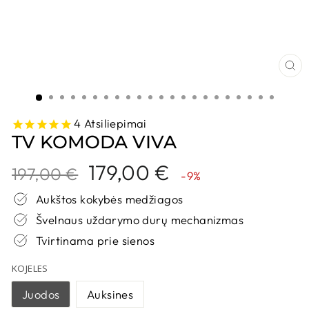
UŽ
4
Atsiliepimai
TV KOMODA VIVA
Kaina
Nuolaidos
179,00 €
197,00 €
-9%
kaina
Aukštos kokybės medžiagos
Švelnaus uždarymo durų mechanizmas
Tvirtinama prie sienos
KOJELES
Juodos
Auksines