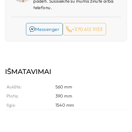
padėti. Susisiekite su mumis žinute arba
telefonu.
Messenger
+370 612 11133
IŠMATAVIMAI
Aukštis:
560 mm
Plotis:
390 mm
Ilgis:
1540 mm