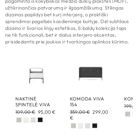
pagaminta iš kokybiškos medžio dulkių plokštės (MDF),
užtikrinančios patvarumą ir ilgaamžiškumą. Stilingas
dizainas papildys bet kurį interjerą, o praktiški
sprendimai pagelbės kasdieninėje buityje. Dėl subtilaus
dizaino ir švarios linijų estetikos, ši baldų kolekcija taps
ne tik funkcionali, bet ir dailus interjero akcentas,
prisidedantis prie jaukios ir tvarkingos aplinkos kūrimo.
NAKTINĖ
KOMODA VIVA
KONS
SPINTELĖ VIVA
154
Transl
199,0
Translation
109,00 €
Translation
95,00 €
Translation
359,00 €
Translation
299,00
missin
missing:
missing:
missing:
€
missing:
lt-
lt-
lt-
lt-
lt-
LT.kol
LT.kolproducts.general.regular_price
LT.kolproducts.general.sale_price
LT.kolproducts.general.regular
LT.kolproducts.gener