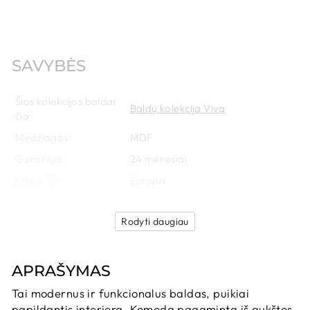
SAVYBĖS
Šios kolekcijos baldai
Baldų kolekcija Viva
čia:
Medžiagos:
MDF
Garantija:
24
 mėnesiai
Kilmė:
Europa
Rodyti daugiau
APRAŠYMAS
T
ai modernus ir funkcionalus baldas, puikiai
papildantis interjerą. Komoda pagaminta iš aukštos