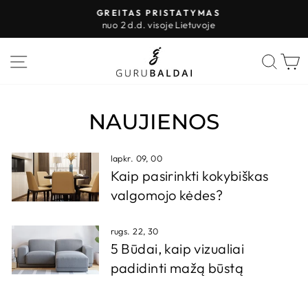
Pereiti
GREITAS PRISTATYMAS
prie
nuo 2 d.d. visoje Lietuvoje
Sustabdyti
turinio
skaidres
PUSLAPIO VALDYMAS
IEŠK
K
NAUJIENOS
lapkr. 09, 00
Kaip pasirinkti kokybiškas
valgomojo kėdes?
rugs. 22, 30
5 Būdai, kaip vizualiai
padidinti mažą būstą