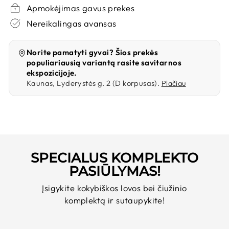
Apmokėjimas gavus prekes
Per 2 - 7 d.d.
Nereikalingas avansas
Norite pamatyti gyvai? Šios prekės
populiariausią variantą rasite savitarnos
ekspozicijoje.
Kaunas, Lyderystės g. 2 (D korpusas).
Plačiau
SPECIALUS KOMPLEKTO
PASIŪLYMAS!
Įsigykite kokybiškos lovos bei čiužinio
komplektą ir sutaupykite!