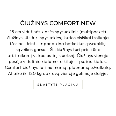
ČIUŽINYS COMFORT NEW
18 cm vidutinės klasės spyruoklinis (multipocket)
čiužinys. Jis turi spyruokles, kurios visiškai izoliuoja
išorines trintis ir panaikina betkokius spyruoklių
sąveikos garsus. Šis čiužinys turi prie kūno
prisitaikantį viskoelastinį sluoksnį. Čiužinys vienoje
pusėje vidutinio kietumo, o kitoje - pusiau kietas.
Comfort čiužinys turi nuimamą, plaunamą užvalkalą.
Atlaiko iki 120 kg apkrovą vienoje gulimoje dalyje.
SKAITYTI PLAČIAU