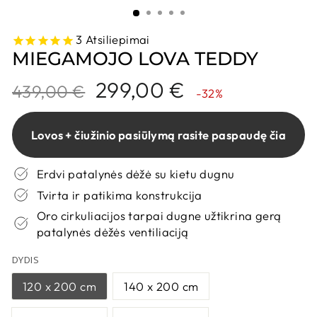
3
Atsiliepimai
MIEGAMOJO LOVA TEDDY
Kaina
Nuolaidos
299,00 €
439,00 €
-32%
kaina
Lovos + čiužinio pasiūlymą rasite paspaudę čia
Erdvi patalynės dėžė su kietu dugnu
Tvirta ir patikima konstrukcija
Oro cirkuliacijos tarpai dugne užtikrina gerą
patalynės dėžės ventiliaciją
DYDIS
120 x 200 cm
140 x 200 cm