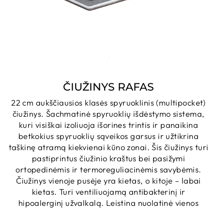
ČIUŽINYS RAFAS
22 cm aukščiausios klasės spyruoklinis (multipocket)
čiužinys. Šachmatinė spyruoklių išdėstymo sistema,
kuri visiškai izoliuoja išorines trintis ir panaikina
betkokius spyruoklių sąveikos garsus ir užtikrina
taškinę atramą kiekvienai kūno zonai. Šis čiužinys turi
pastiprintus čiužinio kraštus bei pasižymi
ortopedinėmis ir termoreguliacinėmis savybėmis.
Čiužinys vienoje pusėje yra kietas, o kitoje – labai
kietas. Turi ventiliuojamą antibakterinį ir
hipoalerginį užvalkalą. Leistina nuolatinė vienos
gulimos vietos apkrova - neribojama.