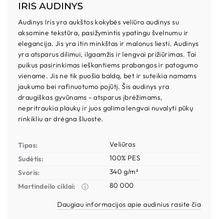
IRIS AUDINYS
Audinys Iris yra aukštos kokybės veliūro audinys su
aksomine tekstūra, pasižymintis ypatingu švelnumu ir
elegancija. Jis yra itin minkštas ir malonus liesti. Audinys
yra atsparus dilimui, ilgaamžis ir lengvai prižiūrimas. Tai
puikus pasirinkimas ieškantiems prabangos ir patogumo
viename. Jis ne tik puošia baldą, bet ir suteikia namams
jaukumo bei rafinuotumo pojūtį. Šis audinys yra
draugiškas gyvūnams - atsparus įbrėžimams,
nepritraukia plaukų ir juos galima lengvai nuvalyti pūkų
rinkikliu ar drėgna šluoste.
Veliūras
Tipas:
100% PES
Sudėtis:
340 g/m²
Svoris:
80 000
Martindeilo ciklai:
ⓘ
Daugiau informacijos apie audinius rasite čia