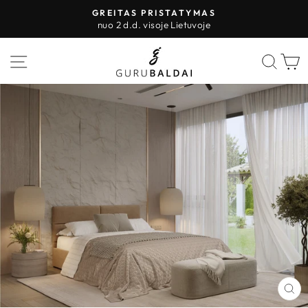
Pereiti
GREITAS PRISTATYMAS
prie
nuo 2 d.d. visoje Lietuvoje
Sustabdyti
turinio
skaidres
PUSLAPIO VALDYMAS
IEŠK
K
UŽ