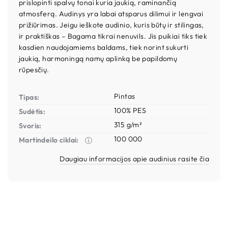
prislopinti spalvų tonai kuria jaukią, raminančią
atmosferą. Audinys yra labai atsparus dilimui ir lengvai
prižiūrimas. Jeigu ieškote audinio, kuris būtų ir stilingas,
ir praktiškas – Bagama tikrai nenuvils. Jis puikiai tiks tiek
kasdien naudojamiems baldams, tiek norint sukurti
jaukią, harmoningą namų aplinką be papildomų
rūpesčių.
Pintas
Tipas:
100% PES
Sudėtis:
315 g/m²
Svoris:
100 000
Martindeilo ciklai:
ⓘ
Daugiau informacijos apie audinius rasite čia