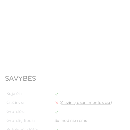
SAVYBĖS
Kojelės:
Čiužinys:
 (
čiužinių asortimentas čia
)
Grotelės:
Grotelių tipas:
Su mediniu rėmu
Patalynės dėžė: