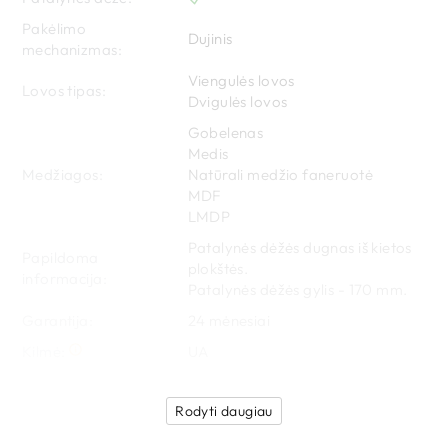
Pakėlimo
Dujinis
mechanizmas:
Viengulės lovos
Lovos tipas:
Dvigulės lovos
Gobelenas
Medis
Medžiagos:
Natūrali medžio faneruotė
MDF
LMDP
Patalynės dėžės dugnas iš kietos
Papildoma
plokštės.
informacija:
Patalynės dėžės gylis - 170 mm.
Garantija:
24
 mėnesiai
Kilmė:
UA
Rodyti daugiau