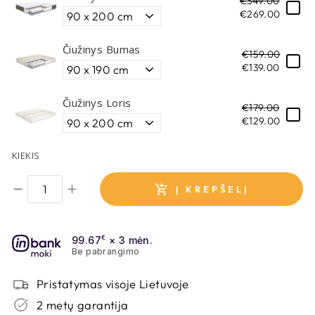
€349.00
€269.00
AUDINYS
Čiužinys Bumas
IRIS 90
€159.00
€139.00
Galima užsakyti
Per 12 - 25 d.d.
Čiužinys Loris
€179.00
€129.00
KIEKIS
AUDINYS
IRIS 98
Į KREPŠELĮ
Galima užsakyti
Per 12 - 25 d.d.
99.67
€
× 3 mėn.
Be pabrangimo
AUDINYS
Pristatymas visoje Lietuvoje
BAGAMA 30
2 metų garantija
Yra sandėlyje