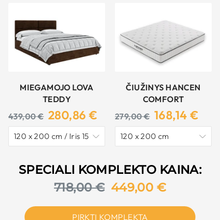
MIEGAMOJO LOVA
ČIUŽINYS HANCEN
TEDDY
COMFORT
Original
Original
Current
Current
280,86 €
168,14 €
439,00 €
279,00 €
price:
price:
price:
price:
Ori
SPECIALI KOMPLEKTO KAINA:
Discounted
pri
718,00 €
449,00 €
price
PIRKTI KOMPLEKTĄ