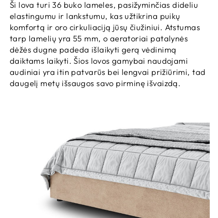
Ši lova turi 36 buko lameles, pasižyminčias dideliu
elastingumu ir lankstumu, kas užtikrina puikų
komfortą ir oro cirkuliaciją jūsų čiužiniui. Atstumas
tarp lamelių yra 55 mm, o aeratoriai patalynės
dėžės dugne padeda išlaikyti gerą vėdinimą
daiktams laikyti. Šios lovos gamybai naudojami
audiniai yra itin patvarūs bei lengvai prižiūrimi, tad
daugelį metų išsaugos savo pirminę išvaizdą.