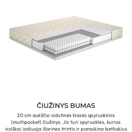
ČIUŽINYS BUMAS
20 cm aukščio vidutinės klasės spyruoklinis
(multipocket) čiužinys. Jis turi spyruokles, kurios
visiškai izoliuoja išorines trintis ir panaikina betkokius